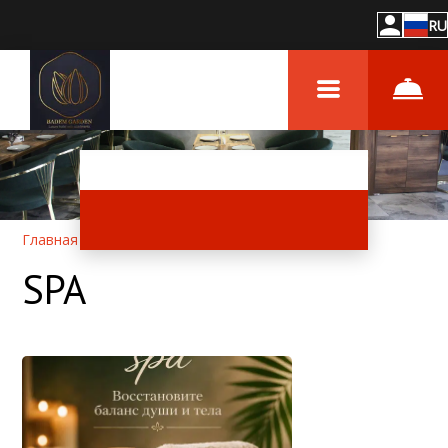
RU
Главная
–
Услуги
–
СПА
SPA